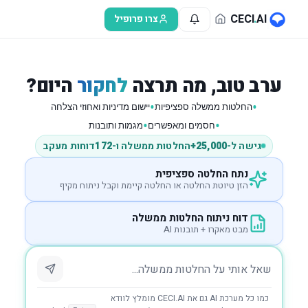
לג לתוכן הראשי
CECI
.
AI
צרו פרופיל
ערב טוב, מה תרצה
לחקור
היום?
•
•
החלטות ממשלה ספציפיות
יישום מדיניות ואחוזי הצלחה
•
•
חסמים ומאפשרים
מגמות ותובנות
גישה ל-
25,000+
החלטות ממשלה ו-
172
דוחות מעקב
נתח החלטה ספציפית
הזן טיוטת החלטה או החלטה קיימת וקבל ניתוח מקיף
דוח ניתוח החלטות ממשלה
מבט מאקרו + תובנות AI
כמו כל מערכת AI גם את CECI.AI מומלץ לוודא