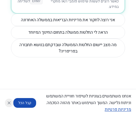
כאשר רוצים לעשות שימוש פומבי ו/או מחקרי
Enter
לשליחה
במידע.
אני רוצה לחקור את מדיניות הבריאות בממשלה האחרונה
הראה לי החלטות ממשלה בתחום החינוך המיוחד
מה מצב יישום החלטות הממשלה שבדקתם בנושא תחבורה
בפריפריה?
אנחנו משתמשים בעוגיות לשיפור חוויית המשתמש
וניתוח גלישה. המשך השימוש באתר מהווה הסכמה.
קבל הכל
מדיניות פרטיות
עוזר לחוקר
מנתח החלטות ממשלה
מנתח מדיניות
מה החליטו
דוחות המוניטור
נגישות
|
פרטיות
|
CECI.AI
2026
©